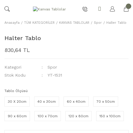
Anasayfa
TÜM KATEGORİLER
KANVAS TABLOLAR
Spor
Halter Tablo
Halter Tablo
830,64 TL
Kategori
Spor
Stok Kodu
YT-1531
Tablo Ölçüsü
30 X 20cm
40 x 30cm
60 x 40cm
70 x 50cm
90 x 60cm
100 x 70cm
120 x 80cm
150 x 100cm