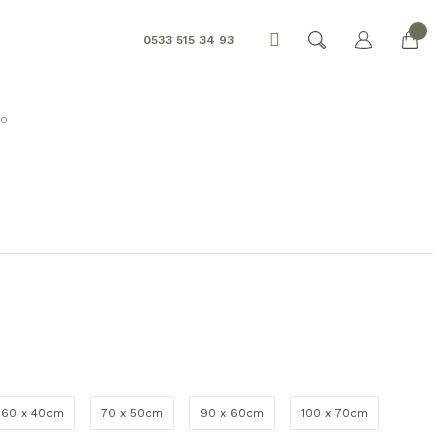
0533 515 34 93
lo
60 x 40cm
70 x 50cm
90 x 60cm
100 x 70cm