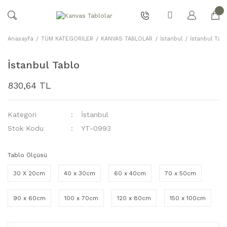
Anasayfa
TÜM KATEGORİLER
KANVAS TABLOLAR
İstanbul
İstanbul Tabl
İstanbul Tablo
830,64 TL
Kategori
İstanbul
Stok Kodu
YT-0993
Tablo Ölçüsü
30 X 20cm
40 x 30cm
60 x 40cm
70 x 50cm
90 x 60cm
100 x 70cm
120 x 80cm
150 x 100cm