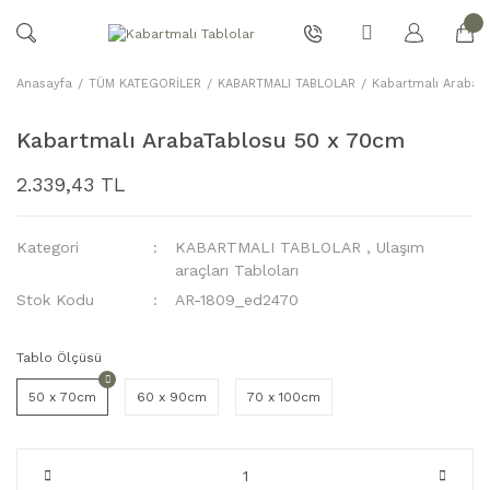
Anasayfa
TÜM KATEGORİLER
KABARTMALI TABLOLAR
Kabartmalı ArabaT
Kabartmalı ArabaTablosu 50 x 70cm
2.339,43 TL
Kategori
KABARTMALI TABLOLAR
,
Ulaşım
araçları Tabloları
Stok Kodu
AR-1809_ed2470
Tablo Ölçüsü
50 x 70cm
60 x 90cm
70 x 100cm