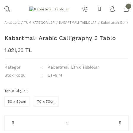
Anasayfa
TÜM KATEGORİLER
KABARTMALI TABLOLAR
Kabartmalı Etnik Ta
Kabartmalı Arabic Calligraphy 3 Tablo
1.821,30 TL
Kategori
Kabartmalı Etnik Tablolar
Stok Kodu
ET-974
Tablo Ölçüsü
50 x 50cm
70 x 70cm