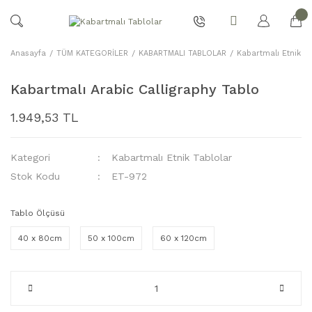
Anasayfa
TÜM KATEGORİLER
KABARTMALI TABLOLAR
Kabartmalı Etnik Ta
Kabartmalı Arabic Calligraphy Tablo
1.949,53 TL
Kategori
Kabartmalı Etnik Tablolar
Stok Kodu
ET-972
Tablo Ölçüsü
40 x 80cm
50 x 100cm
60 x 120cm