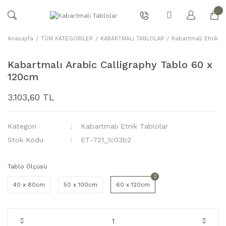
Anasayfa
TÜM KATEGORİLER
KABARTMALI TABLOLAR
Kabartmalı Etnik Ta
Kabartmalı Arabic Calligraphy Tablo 60 x
120cm
3.103,60 TL
Kategori
Kabartmalı Etnik Tablolar
Stok Kodu
ET-721_1c03b2
Tablo Ölçüsü
40 x 80cm
50 x 100cm
60 x 120cm