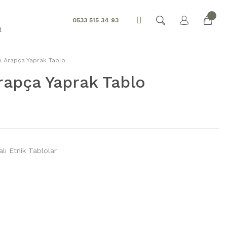
0533 515 34 93
R
ı Arapça Yaprak Tablo
rapça Yaprak Tablo
lı Etnik Tablolar