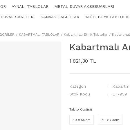
KOR
AYNALI TABLOLAR
METAL DUVAR AKSESUARLARI
 DUVAR SAATLERİ
KANVAS TABLOLAR
YAĞLI BOYA TABLOLA
GORİLER
KABARTMALI TABLOLAR
Kabartmalı Etnik Tablolar
Kabartmal
Kabartmalı A
1.821,30 TL
Kategori
Kabartma
Stok Kodu
ET-959
Tablo Ölçüsü
50 x 50cm
70 x 70cm