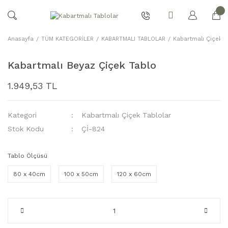
Anasayfa
TÜM KATEGORİLER
KABARTMALI TABLOLAR
Kabartmalı Çiçek T
Kabartmalı Beyaz Çiçek Tablo
1.949,53 TL
Kategori
Kabartmalı Çiçek Tablolar
Stok Kodu
Çİ-824
Tablo Ölçüsü
80 x 40cm
100 x 50cm
120 x 60cm