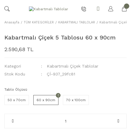
Anasayfa
TÜM KATEGORİLER
KABARTMALI TABLOLAR
Kabartmalı Çiçek T
Kabartmalı Çiçek 5 Tablosu 60 x 90cm
2.590,68 TL
Kategori
Kabartmalı Çiçek Tablolar
Stok Kodu
Çİ-937_29fc81
Tablo Ölçüsü
50 x 70cm
60 x 90cm
70 x 100cm