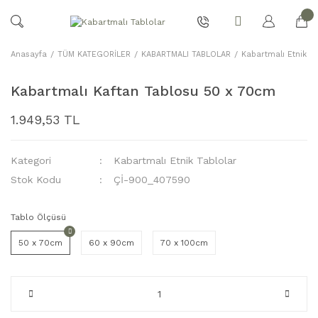
Anasayfa
TÜM KATEGORİLER
KABARTMALI TABLOLAR
Kabartmalı Etnik Ta
Kabartmalı Kaftan Tablosu 50 x 70cm
1.949,53 TL
Kategori
Kabartmalı Etnik Tablolar
Stok Kodu
Çİ-900_407590
Tablo Ölçüsü
50 x 70cm
60 x 90cm
70 x 100cm