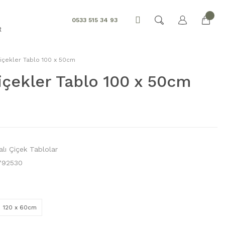
0533 515 34 93
R
içekler Tablo 100 x 50cm
içekler Tablo 100 x 50cm
lı Çiçek Tablolar
792530
120 x 60cm