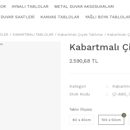
KOR
AYNALI TABLOLAR
METAL DUVAR AKSESUARLARI
 DUVAR SAATLERİ
KANVAS TABLOLAR
YAĞLI BOYA TABLOLA
İLER
KABARTMALI TABLOLAR
Kabartmalı Çiçek Tablolar
Kabartmalı Ç
Kabartmalı Ç
2.590,68 TL
Kategori
Kabartma
Stok Kodu
Çİ-880_
Tablo Ölçüsü
80 x 40cm
100 x 50cm