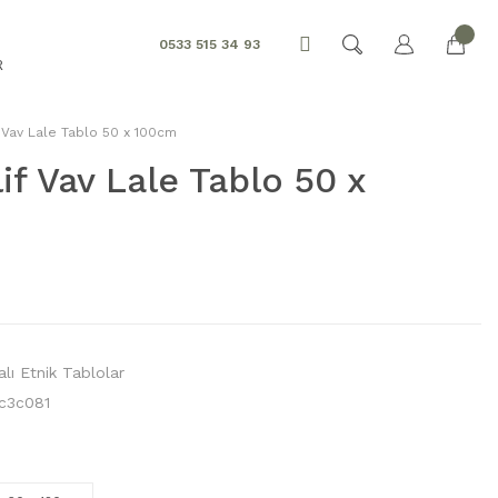
0533 515 34 93
R
 Vav Lale Tablo 50 x 100cm
if Vav Lale Tablo 50 x
lı Etnik Tablolar
c3c081