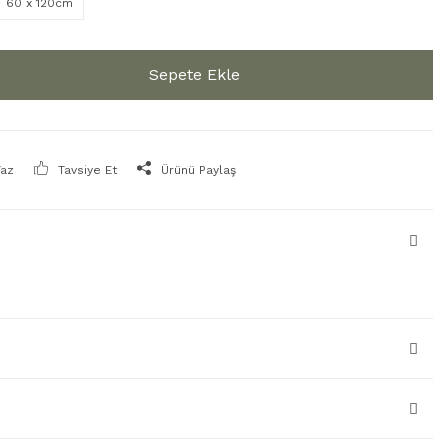
60 x 120cm
Sepete Ekle
Yaz
Tavsiye Et
Ürünü Paylaş