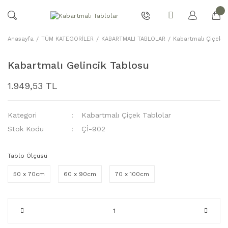
Anasayfa
TÜM KATEGORİLER
KABARTMALI TABLOLAR
Kabartmalı Çiçek T
Kabartmalı Gelincik Tablosu
1.949,53 TL
Kategori
Kabartmalı Çiçek Tablolar
Stok Kodu
Çİ-902
Tablo Ölçüsü
50 x 70cm
60 x 90cm
70 x 100cm