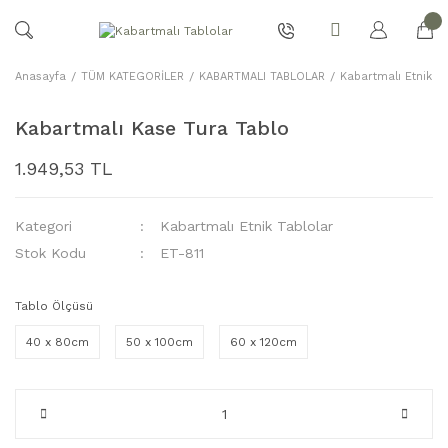
Anasayfa
TÜM KATEGORİLER
KABARTMALI TABLOLAR
Kabartmalı Etnik Ta
Kabartmalı Kase Tura Tablo
1.949,53 TL
Kategori
Kabartmalı Etnik Tablolar
Stok Kodu
ET-811
Tablo Ölçüsü
40 x 80cm
50 x 100cm
60 x 120cm