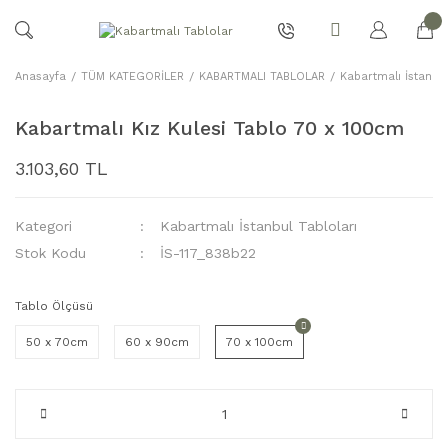
Anasayfa
TÜM KATEGORİLER
KABARTMALI TABLOLAR
Kabartmalı İstanbul
Kabartmalı Kız Kulesi Tablo 70 x 100cm
3.103,60 TL
Kategori
Kabartmalı İstanbul Tabloları
Stok Kodu
İS-117_838b22
Tablo Ölçüsü
50 x 70cm
60 x 90cm
70 x 100cm