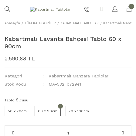
Anasayfa
TÜM KATEGORİLER
KABARTMALI TABLOLAR
Kabartmalı Manzara
Kabartmalı Lavanta Bahçesi Tablo 60 x
90cm
2.590,68 TL
Kategori
Kabartmalı Manzara Tablolar
Stok Kodu
MA-532_b729e1
Tablo Ölçüsü
50 x 70cm
60 x 90cm
70 x 100cm