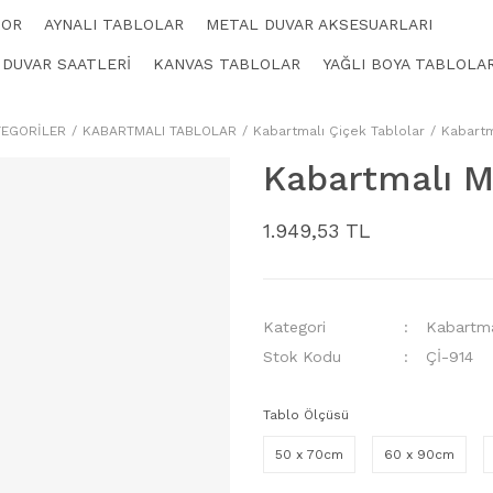
KOR
AYNALI TABLOLAR
METAL DUVAR AKSESUARLARI
 DUVAR SAATLERİ
KANVAS TABLOLAR
YAĞLI BOYA TABLOLA
TEGORİLER
KABARTMALI TABLOLAR
Kabartmalı Çiçek Tablolar
Kabartm
Kabartmalı M
1.949,53 TL
Kategori
Kabartma
Stok Kodu
Çİ-914
Tablo Ölçüsü
50 x 70cm
60 x 90cm