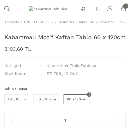
Anasayfa
TÜM KATEGORİLER
KABARTMALI TABLOLAR
Kabartmalı Etnik Ta
Kabartmalı Motif Kaftan Tablo 60 x 120cm
3.103,60 TL
Kategori
Kabartmalı Etnik Tablolar
Stok Kodu
ET-799_40f9b2
Tablo Ölçüsü
40 x 80cm
50 x 100cm
60 x 120cm