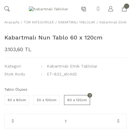
Anasayfa
TÜM KATEGORİLER
KABARTMALI TABLOLAR
Kabartmalı Etnik Ta
Kabartmalı Nun Tablo 60 x 120cm
3.103,60 TL
Kategori
Kabartmalı Etnik Tablolar
Stok Kodu
ET-822_a1c4d2
Tablo Ölçüsü
40 x 80cm
50 x 100cm
60 x 120cm