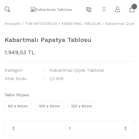
Anasayfa
TÜM KATEGORİLER
KABARTMALI TABLOLAR
Kabartmalı Çiçek T
Kabartmalı Papatya Tablosu
1.949,53 TL
Kategori
Kabartmalı Çiçek Tablolar
Stok Kodu
Çİ-819
Tablo Ölçüsü
80 x 40cm
100 x 50cm
120 x 60cm