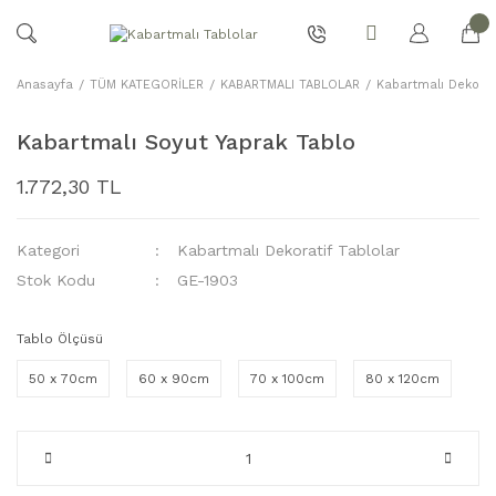
Anasayfa
TÜM KATEGORİLER
KABARTMALI TABLOLAR
Kabartmalı Dekorat
Kabartmalı Soyut Yaprak Tablo
1.772,30 TL
Kategori
Kabartmalı Dekoratif Tablolar
Stok Kodu
GE-1903
Tablo Ölçüsü
50 x 70cm
60 x 90cm
70 x 100cm
80 x 120cm