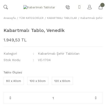
Anasayfa
TÜM KATEGORİLER
KABARTMALI TABLOLAR
Kabartmalı Şehir Ta
Kabartmalı Tablo, Venedik
1.949,53 TL
Kategori
Kabartmalı Şehir Tabloları
Stok Kodu
VE-1704
Tablo Ölçüsü
80 x 40cm
100 x 50cm
120 x 60cm