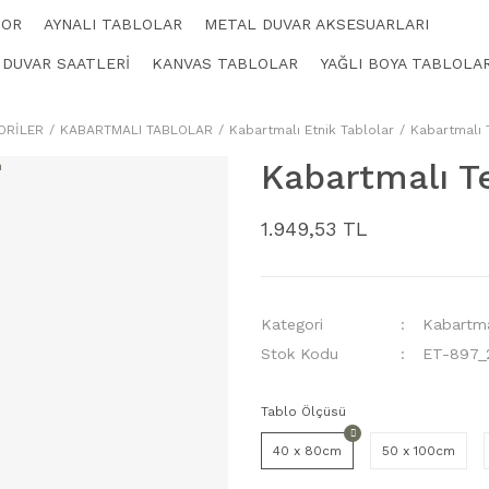
KOR
AYNALI TABLOLAR
METAL DUVAR AKSESUARLARI
 DUVAR SAATLERİ
KANVAS TABLOLAR
YAĞLI BOYA TABLOLA
ORİLER
KABARTMALI TABLOLAR
Kabartmalı Etnik Tablolar
Kabartmalı 
Kabartmalı T
1.949,53 TL
Kategori
Kabartma
Stok Kodu
ET-897_
Tablo Ölçüsü
40 x 80cm
50 x 100cm