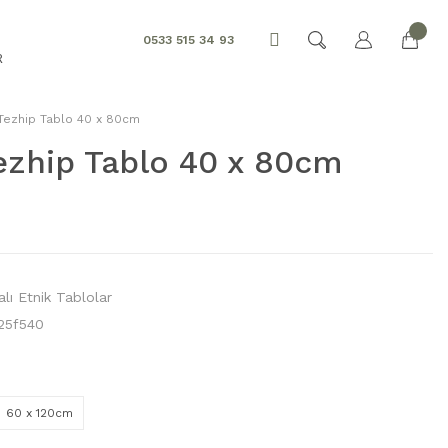
0533 515 34 93
R
Tezhip Tablo 40 x 80cm
ezhip Tablo 40 x 80cm
lı Etnik Tablolar
25f540
60 x 120cm