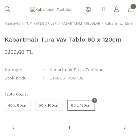
Anasayfa
TÜM KATEGORİLER
KABARTMALI TABLOLAR
Kabartmalı Etnik Ta
Kabartmalı Tura Vav Tablo 60 x 120cm
3.103,60 TL
Kategori
Kabartmalı Etnik Tablolar
Stok Kodu
ET-805_069732
Tablo Ölçüsü
40 x 80cm
50 x 100cm
60 x 120cm