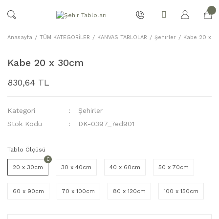
Anasayfa
TÜM KATEGORİLER
KANVAS TABLOLAR
Şehirler
Kabe 20 x 
Kabe 20 x 30cm
830,64 TL
Kategori
Şehirler
Stok Kodu
DK-0397_7ed901
Tablo Ölçüsü
20 x 30cm
30 x 40cm
40 x 60cm
50 x 70cm
60 x 90cm
70 x 100cm
80 x 120cm
100 x 150cm