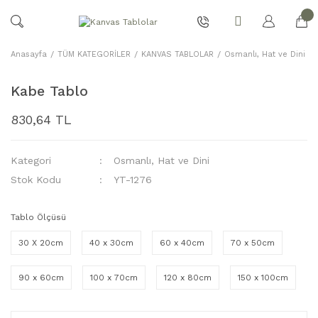
Anasayfa
TÜM KATEGORİLER
KANVAS TABLOLAR
Osmanlı, Hat ve Dini
Kabe Tablo
830,64 TL
Kategori
Osmanlı, Hat ve Dini
Stok Kodu
YT-1276
Tablo Ölçüsü
30 X 20cm
40 x 30cm
60 x 40cm
70 x 50cm
90 x 60cm
100 x 70cm
120 x 80cm
150 x 100cm