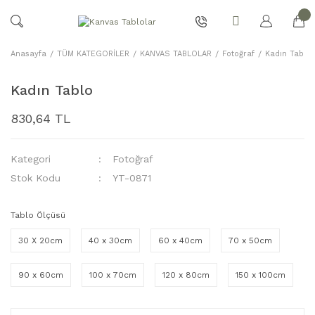
Anasayfa
TÜM KATEGORİLER
KANVAS TABLOLAR
Fotoğraf
Kadın Tablo
Kadın Tablo
830,64 TL
Kategori
Fotoğraf
Stok Kodu
YT-0871
Tablo Ölçüsü
30 X 20cm
40 x 30cm
60 x 40cm
70 x 50cm
90 x 60cm
100 x 70cm
120 x 80cm
150 x 100cm