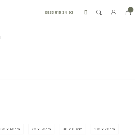
0533 515 34 93
o
60 x 40cm
70 x 50cm
90 x 60cm
100 x 70cm