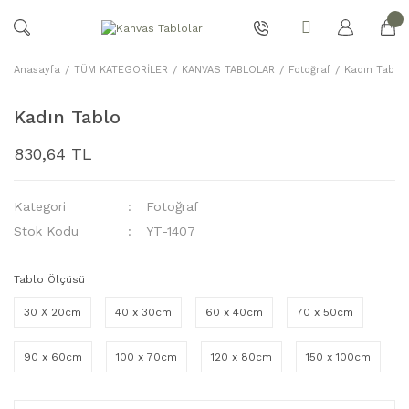
Anasayfa
TÜM KATEGORİLER
KANVAS TABLOLAR
Fotoğraf
Kadın Tablo
Kadın Tablo
830,64 TL
Kategori
Fotoğraf
Stok Kodu
YT-1407
Tablo Ölçüsü
30 X 20cm
40 x 30cm
60 x 40cm
70 x 50cm
90 x 60cm
100 x 70cm
120 x 80cm
150 x 100cm