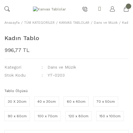
Anasayfa
TÜM KATEGORİLER
KANVAS TABLOLAR
Dans ve Müzik
Kadın 
Kadın Tablo
996,77 TL
Kategori
Dans ve Müzik
Stok Kodu
YT-0203
Tablo Ölçüsü
30 X 20cm
40 x 30cm
60 x 40cm
70 x 50cm
90 x 60cm
100 x 70cm
120 x 80cm
150 x 100cm