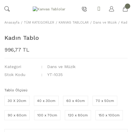
Anasayfa
TÜM KATEGORİLER
KANVAS TABLOLAR
Dans ve Müzik
Kadın 
Kadın Tablo
996,77 TL
Kategori
Dans ve Müzik
Stok Kodu
YT-1035
Tablo Ölçüsü
30 X 20cm
40 x 30cm
60 x 40cm
70 x 50cm
90 x 60cm
100 x 70cm
120 x 80cm
150 x 100cm