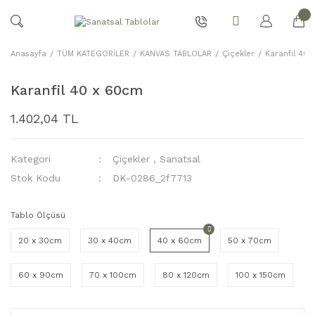
Anasayfa
TÜM KATEGORİLER
KANVAS TABLOLAR
Çiçekler
Karanfil 40
Karanfil 40 x 60cm
1.402,04 TL
Kategori
Çiçekler
,
Sanatsal
Stok Kodu
DK-0286_2f7713
Tablo Ölçüsü
20 x 30cm
30 x 40cm
40 x 60cm
50 x 70cm
60 x 90cm
70 x 100cm
80 x 120cm
100 x 150cm