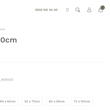
0533 515 34 93
50cm
150cm
_90fe30
40 x 60cm
50 x 70cm
60 x 90cm
70 x 100cm