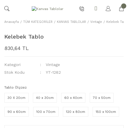
Anasayfa
TÜM KATEGORİLER
KANVAS TABLOLAR
Vintage
Kelebek Tabl
Kelebek Tablo
830,64 TL
Kategori
Vintage
Stok Kodu
YT-1282
Tablo Ölçüsü
30 X 20cm
40 x 30cm
60 x 40cm
70 x 50cm
90 x 60cm
100 x 70cm
120 x 80cm
150 x 100cm