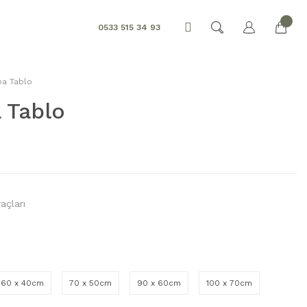
0533 515 34 93
ba Tablo
 Tablo
açları
60 x 40cm
70 x 50cm
90 x 60cm
100 x 70cm