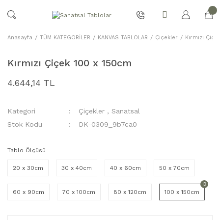
Anasayfa
TÜM KATEGORİLER
KANVAS TABLOLAR
Çiçekler
Kırmızı Çiç
Kırmızı Çiçek 100 x 150cm
4.644,14 TL
Kategori
Çiçekler
,
Sanatsal
Stok Kodu
DK-0309_9b7ca0
Tablo Ölçüsü
20 x 30cm
30 x 40cm
40 x 60cm
50 x 70cm
60 x 90cm
70 x 100cm
80 x 120cm
100 x 150cm