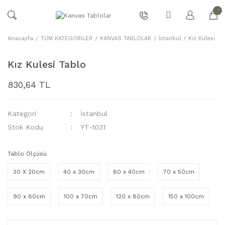
Anasayfa
TÜM KATEGORİLER
KANVAS TABLOLAR
İstanbul
Kız Kulesi Ta
Kız Kulesi Tablo
830,64 TL
Kategori
İstanbul
Stok Kodu
YT-1031
Tablo Ölçüsü
30 X 20cm
40 x 30cm
60 x 40cm
70 x 50cm
90 x 60cm
100 x 70cm
120 x 80cm
150 x 100cm