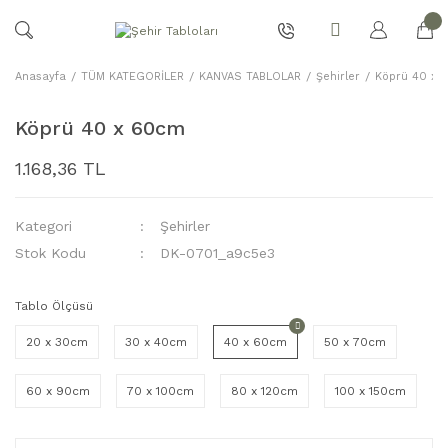
Anasayfa
TÜM KATEGORİLER
KANVAS TABLOLAR
Şehirler
Köprü 40 x 
Köprü 40 x 60cm
1.168,36 TL
Kategori
Şehirler
Stok Kodu
DK-0701_a9c5e3
Tablo Ölçüsü
20 x 30cm
30 x 40cm
40 x 60cm
50 x 70cm
60 x 90cm
70 x 100cm
80 x 120cm
100 x 150cm