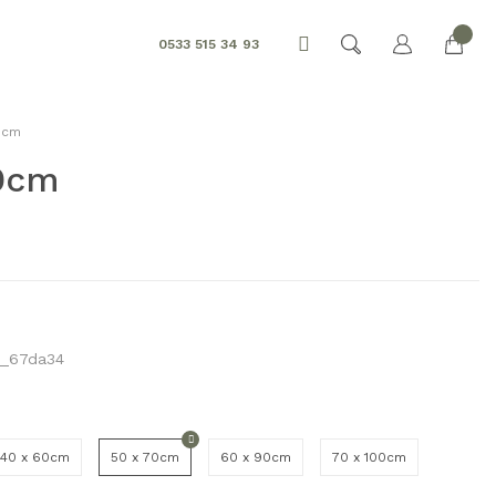
0533 515 34 93
0cm
70cm
_67da34
40 x 60cm
50 x 70cm
60 x 90cm
70 x 100cm