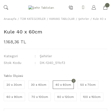
Anasayfa
TÜM KATEGORİLER
KANVAS TABLOLAR
Şehirler
Kule 40 x 6
Kule 40 x 60cm
1.168,36 TL
Kategori
Şehirler
Stok Kodu
DK-1240_511cf3
Tablo Ölçüsü
20 x 30cm
30 x 40cm
40 x 60cm
50 x 70cm
60 x 90cm
70 x 100cm
80 x 120cm
100 x 150cm