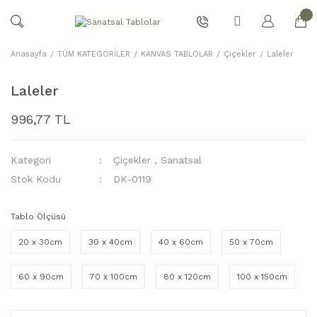
Anasayfa
TÜM KATEGORİLER
KANVAS TABLOLAR
Çiçekler
Laleler
Laleler
996,77 TL
Kategori
Çiçekler
,
Sanatsal
Stok Kodu
DK-0119
Tablo Ölçüsü
20 x 30cm
30 x 40cm
40 x 60cm
50 x 70cm
60 x 90cm
70 x 100cm
80 x 120cm
100 x 150cm