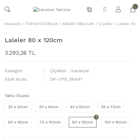
Anasayfa
TÜM KATEGORİLER
KANVAS TABLOLAR
Çiçekler
Laleler 80 
Laleler 80 x 120cm
3.293,26 TL
Kategori
Çiçekler
,
Sanatsal
Stok Kodu
DK-0119_11b647
Tablo Ölçüsü
20 x 30cm
30 x 40cm
40 x 60cm
50 x 70cm
60 x 90cm
70 x 100cm
80 x 120cm
100 x 150cm