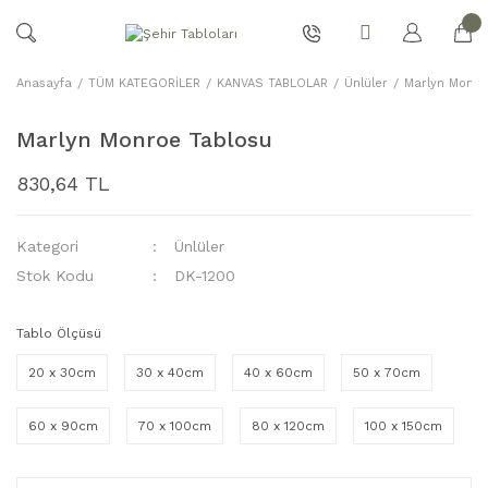
Anasayfa
TÜM KATEGORİLER
KANVAS TABLOLAR
Ünlüler
Marlyn Monro
Marlyn Monroe Tablosu
830,64 TL
Kategori
Ünlüler
Stok Kodu
DK-1200
Tablo Ölçüsü
20 x 30cm
30 x 40cm
40 x 60cm
50 x 70cm
60 x 90cm
70 x 100cm
80 x 120cm
100 x 150cm