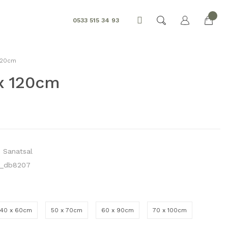
0533 515 34 93
120cm
x 120cm
,
Sanatsal
_db8207
40 x 60cm
50 x 70cm
60 x 90cm
70 x 100cm