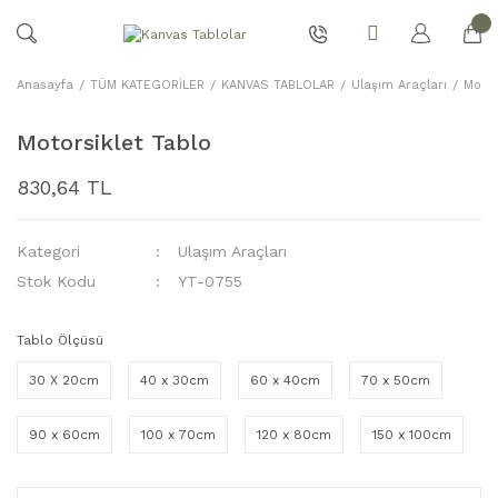
Anasayfa
TÜM KATEGORİLER
KANVAS TABLOLAR
Ulaşım Araçları
Motor
Motorsiklet Tablo
830,64 TL
Kategori
Ulaşım Araçları
Stok Kodu
YT-0755
Tablo Ölçüsü
30 X 20cm
40 x 30cm
60 x 40cm
70 x 50cm
90 x 60cm
100 x 70cm
120 x 80cm
150 x 100cm