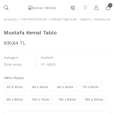
Anasayfa
TÜM KATEGORİLER
KANVAS TABLOLAR
Atatürk
Mustafa Kema
Mustafa Kemal Tablo
830,64 TL
Kategori
Atatürk
Stok Kodu
YT-0902
Tablo Ölçüsü
30 X 20cm
40 x 30cm
60 x 40cm
70 x 50cm
90 x 60cm
100 x 70cm
120 x 80cm
150 x 100cm