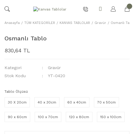
Anasayfa
TÜM KATEGORİLER
KANVAS TABLOLAR
Gravür
Osmanlı Tabl
Osmanlı Tablo
830,64 TL
Kategori
Gravür
Stok Kodu
YT-0420
Tablo Ölçüsü
30 X 20cm
40 x 30cm
60 x 40cm
70 x 50cm
90 x 60cm
100 x 70cm
120 x 80cm
150 x 100cm