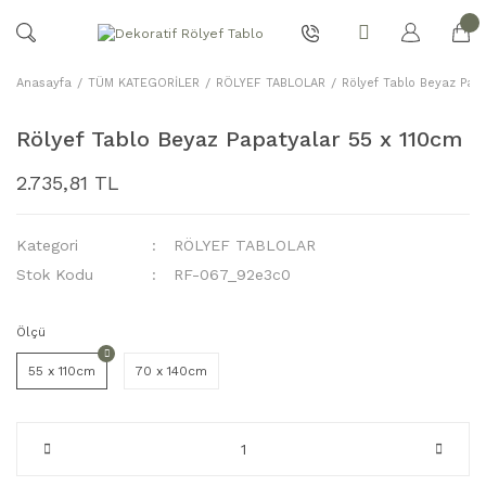
Anasayfa
TÜM KATEGORİLER
RÖLYEF TABLOLAR
Rölyef Tablo Beyaz Pap
Rölyef Tablo Beyaz Papatyalar 55 x 110cm
2.735,81 TL
Kategori
RÖLYEF TABLOLAR
Stok Kodu
RF-067_92e3c0
Ölçü
55 x 110cm
70 x 140cm