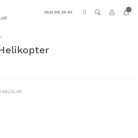
0533 515 34 93
LAR
er
Helikopter
 TABLOLAR