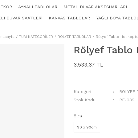
DEKOR
AYNALI TABLOLAR
METAL DUVAR AKSESUARLARI
LI DUVAR SAATLERİ
KANVAS TABLOLAR
YAĞLI BOYA TABLO
nasayfa
TÜM KATEGORİLER
RÖLYEF TABLOLAR
Rölyef Tablo Helikopt
Rölyef Tablo 
3.533,37 TL
Kategori
RÖLYEF
Stok Kodu
RF-039
Ölçü
90 x 90cm